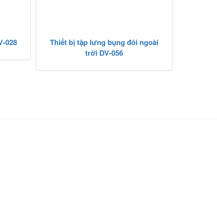
DV-028
Thiết bị tập lưng bụng đôi ngoài
trời DV-056