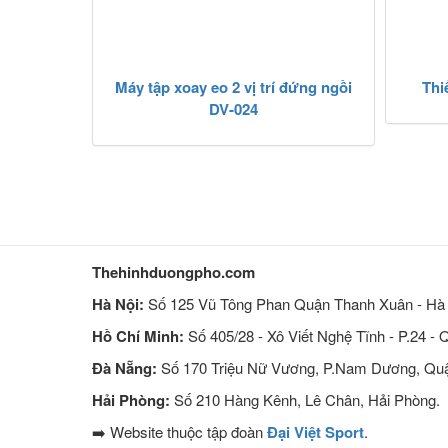
Máy tập xoay eo 2 vị trí đứng ngồi
Thi
DV-024
Thehinhduongpho.com
Hà Nội:
Số 125 Vũ Tông Phan Quận Thanh Xuân - Hà 
Hồ Chí Minh:
Số 405/28 - Xô Viết Nghệ Tĩnh - P.24 -
Đà Nẵng:
Số 170 Triệu Nữ Vương, P.Nam Dương, Quậ
Hải Phòng:
Số 210 Hàng Kênh, Lê Chân, Hải Phòng.
➡️ Website thuộc tập đoàn
Đại Việt Sport
.