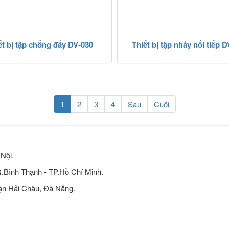
ết bị tập chống đẩy DV-030
Thiết bị tập nhảy nối tiếp 
(current)
1
2
3
4
Sau
Cuối
Nội.
 Q.Bình Thạnh - TP.Hồ Chí Minh.
n Hải Châu, Đà Nẵng.