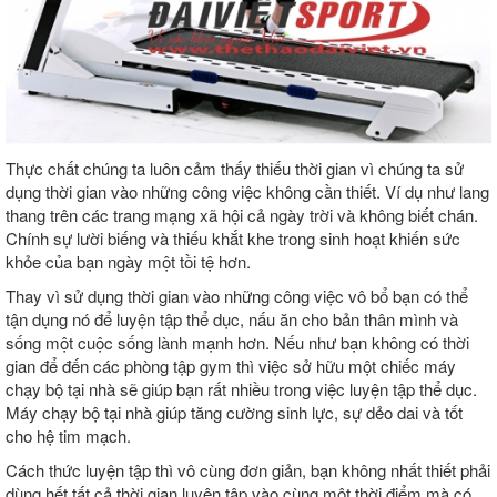
Thực chất chúng ta luôn cảm thấy thiếu thời gian vì chúng ta sử
dụng thời gian vào những công việc không cần thiết. Ví dụ như lang
thang trên các trang mạng xã hội cả ngày trời và không biết chán.
Chính sự lười biếng và thiếu khắt khe trong sinh hoạt khiến sức
khỏe của bạn ngày một tồi tệ hơn.
Thay vì sử dụng thời gian vào những công việc vô bổ bạn có thể
tận dụng nó để luyện tập thể dục, nấu ăn cho bản thân mình và
sống một cuộc sống lành mạnh hơn. Nếu như bạn không có thời
gian để đến các phòng tập gym thì việc sở hữu một chiếc máy
chạy bộ tại nhà sẽ giúp bạn rất nhiều trong việc luyện tập thể dục.
Máy chạy bộ tại nhà giúp tăng cường sinh lực, sự dẻo dai và tốt
cho hệ tim mạch.
Cách thức luyện tập thì vô cùng đơn giản, bạn không nhất thiết phải
dùng hết tất cả thời gian luyện tập vào cùng một thời điểm mà có