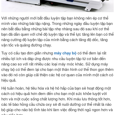
Với những người mới bắt đầu luyện tập bạn không nên ép cơ thể
mình vào những bài tập nặng. Trong những ngày đầu luyện tập bạn
nên bắt đầu bằng những bài tập nhẹ nhàng sau đó sau khi cơ thể
bạn đã dần quen với chế độ luyện tập và thể lực tăng lên bạn có thể
nâng cường độ luyện tập của mình bằng cách tăng độ dốc, tăng
vận tốc và quãng đường chạy.
Tuy có cấu tạo đơn giản nhưng
máy chạy bộ
có thể đem lại rất
nhiều lợi ích và đáp ứng được nhu cầu luyện tập từ cơ bản đến
nâng cao so với rất nhiều các loại máy móc khác. Sử dụng máy
chạy bộ có thể đem lại cho bạn một thân hình cơ thể thon gọn thêm
vào đó nó còn giúp cải thiện các hệ cơ quan của mình một cách có
hiệu quả.
Hệ tuần hoàn, hệ tiêu hóa và hệ hô hấp của bạn sẽ hoạt động một
cách có hiệu quả hơn đem đến cho bạn một sức khỏe tuyệt vời
hơn và một cuộc sống chất lượng hơn. Khi máu lưu thông tốt hơn,
các tế bào hồng cầu chứa oxy sẽ đi nuôi dưỡng cơ thể nhất là não
bộ giúp cho não bộ tỉnh táo khi làm việc đồng thời ngủ ngon hơn và
sâu giấc hơn.