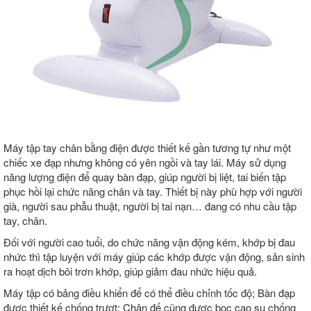
Máy tập tay chân bằng điện được thiết kế gần tương tự như một
chiếc xe đạp nhưng không có yên ngồi và tay lái. Máy sử dụng
năng lượng điện để quay bàn đạp, giúp người bị liệt, tai biến tập
phục hồi lại chức năng chân và tay. Thiết bị này phù hợp với người
già, người sau phẫu thuật, người bị tai nạn… đang có nhu cầu tập
tay, chân.
Đối với người cao tuổi, do chức năng vận động kém, khớp bị đau
nhức thì tập luyện với máy giúp các khớp được vận động, sản sinh
ra hoạt dịch bôi trơn khớp, giúp giảm đau nhức hiệu quả.
Máy tập có bảng điều khiển để có thể điều chỉnh tốc độ; Bàn đạp
được thiết kế chống trượt; Chân đế cũng được bọc cao su chống